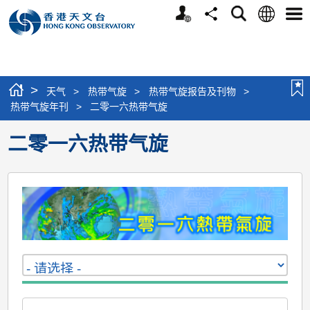
个
语
搜
分
选
人
言
寻
享
单
版
网
站
>
天气
>
热带气旋
>
热带气旋报告及刊物
>
热带气旋年刊
>
二零一六热带气旋
二零一六热带气旋