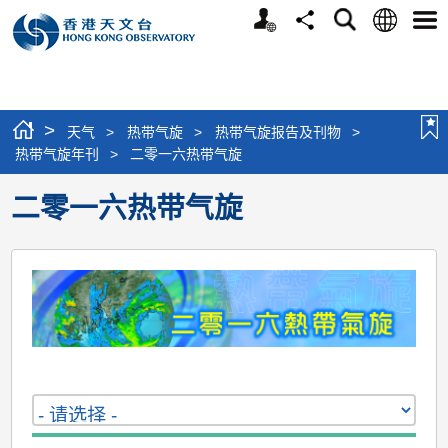
个
语
搜
分
选
人
言
寻
享
单
版
网
站
>
天气
>
热带气旋
>
热带气旋报告及刊物
>
热带气旋年刊
>
二零一六热带气旋
二零一六热带气旋