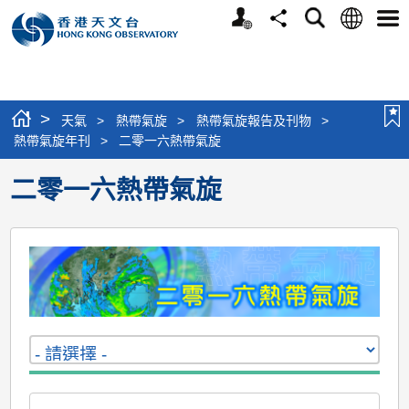
個
語
搜
分
選
人
言
尋
享
單
版
網
站
>
天氣
>
熱帶氣旋
>
熱帶氣旋報告及刊物
>
熱帶氣旋年刊
>
二零一六熱帶氣旋
二零一六熱帶氣旋