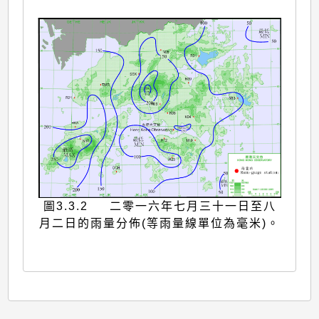
圖3.3.2 二零一六年七月三十一日至八
月二日的雨量分佈(等雨量線單位為毫米)。