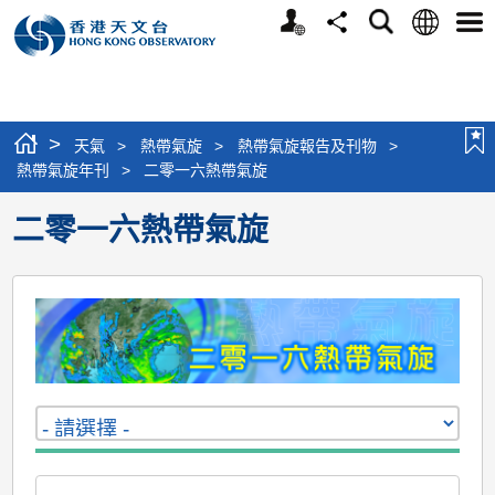
個
語
搜
分
選
人
言
尋
享
單
版
網
站
>
天氣
>
熱帶氣旋
>
熱帶氣旋報告及刊物
>
熱帶氣旋年刊
>
二零一六熱帶氣旋
二零一六熱帶氣旋