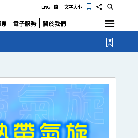
ENG
简
文字大小
選
消息
電子服務
關於我們
單
展
展
開
開