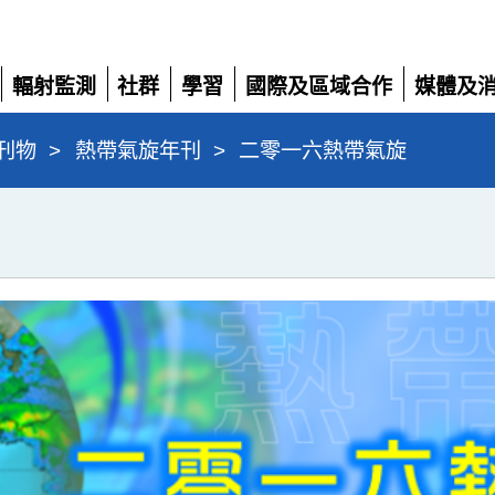
輻射監測
社群
學習
國際及區域合作
媒體及
展
展
展
展
展
開
開
開
開
開
刊物
>
熱帶氣旋年刊
>
二零一六熱帶氣旋