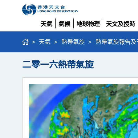
天氣
氣候
地球物理
天文及授時
展
展
展
展
開
開
開
開
>
天氣
>
熱帶氣旋
>
熱帶氣旋報告及
二零一六熱帶氣旋