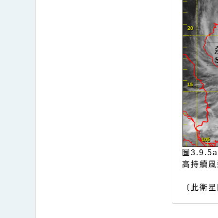
圖3.9
高持續風
〔此衛星