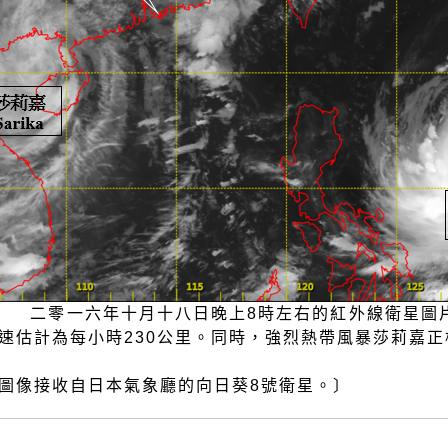
.5a 二零一六年十月十八日晚上8時左右的紅外線衛星
速估計為每小時230公里。同時，強烈熱帶風暴莎莉嘉
圖像接收自日本氣象廳的向日葵8號衛星。〕