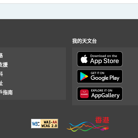
我的天文台
格
支援
料
址
戶指南