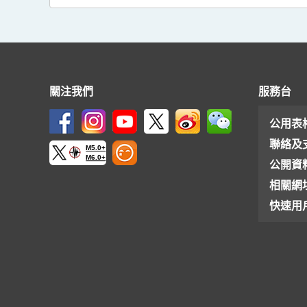
關注我們
服務台
公用表
聯絡及
M5.0+
M6.0+
公開資
相關網
快速用