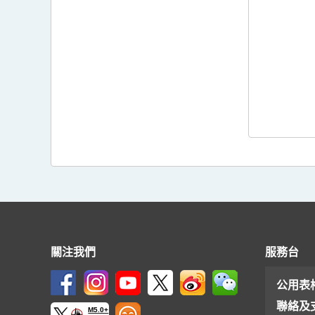
關注我們
服務台
公用表
聯絡及
M5.0+