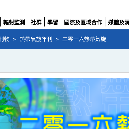
輻射監測
社群
學習
國際及區域合作
媒體及
展
展
展
展
展
開
開
開
開
開
刊物
>
熱帶氣旋年刊
>
二零一六熱帶氣旋