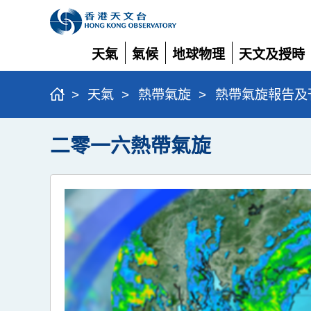
天氣
氣候
地球物理
天文及授時
展
展
展
展
開
開
開
開
>
天氣
>
熱帶氣旋
>
熱帶氣旋報告及
二零一六熱帶氣旋