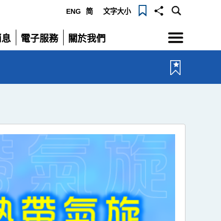
ENG
简
文字大小
選
消息
電子服務
關於我們
單
展
展
開
開