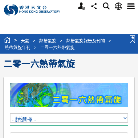
個
語
搜
分
選
人
言
尋
享
單
版
網
站
>
天氣
>
熱帶氣旋
>
熱帶氣旋報告及刊物
>
熱帶氣旋年刊
>
二零一六熱帶氣旋
二零一六熱帶氣旋