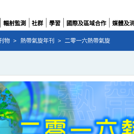
輻射監測
社群
學習
國際及區域合作
媒體及
展
展
展
展
展
開
開
開
開
開
刊物
>
熱帶氣旋年刊
>
二零一六熱帶氣旋