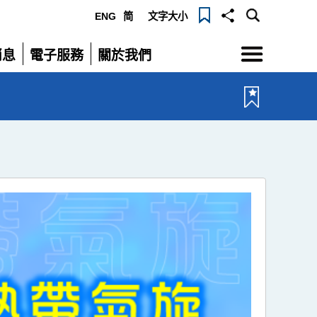
ENG
简
文字大小
選
消息
電子服務
關於我們
單
展
展
開
開