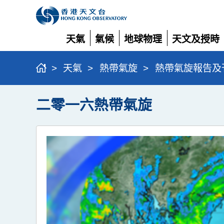
天氣
氣候
地球物理
天文及授時
展
展
展
展
開
開
開
開
>
天氣
>
熱帶氣旋
>
熱帶氣旋報告及
二零一六熱帶氣旋