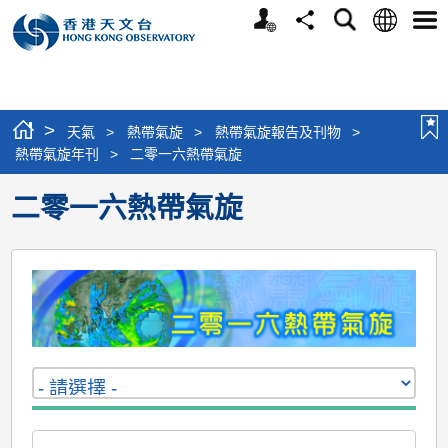
個
語
搜
分
選
人
言
尋
享
單
版
網
站
>
天氣
>
熱帶氣旋
>
熱帶氣旋報告及刊物
>
熱帶氣旋年刊
>
二零一六熱帶氣旋
二零一六熱帶氣旋