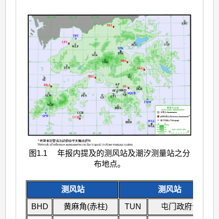
图1.1 年报内提及的测风站及潮汐测量站之分
布地点。
测风站
测风站
BHD
黄麻角(赤柱)
TUN
屯门政府合署