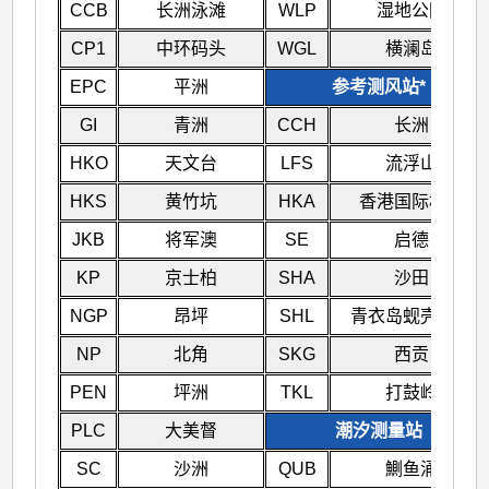
CCB
长洲泳滩
WLP
湿地公园
CP1
中环码头
WGL
横澜岛
EPC
平洲
参考测风站*
GI
青洲
CCH
长洲
HKO
天文台
LFS
流浮山
HKS
黄竹坑
HKA
香港国际机场
JKB
将军澳
SE
启德
KP
京士柏
SHA
沙田
NGP
昂坪
SHL
青衣岛蚬壳油库
NP
北角
SKG
西贡
PEN
坪洲
TKL
打鼓岭
PLC
大美督
潮汐测量站
SC
沙洲
QUB
鰂鱼涌