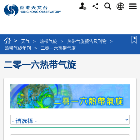
个
语
搜
分
选
人
言
寻
享
单
版
网
站
>
天气
>
热带气旋
>
热带气旋报告及刊物
>
热带气旋年刊
>
二零一六热带气旋
二零一六热带气旋