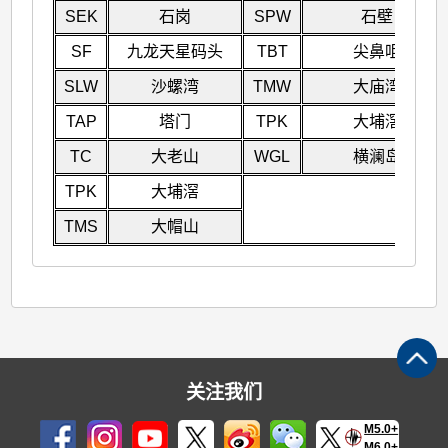
SEK
石岗
SPW
石壁
SF
九龙天星码头
TBT
尖鼻咀
SLW
沙螺湾
TMW
大庙湾
TAP
塔门
TPK
大埔滘
TC
大老山
WGL
横澜岛
TPK
大埔滘
TMS
大帽山
关注我们
M5.0+
M6.0+