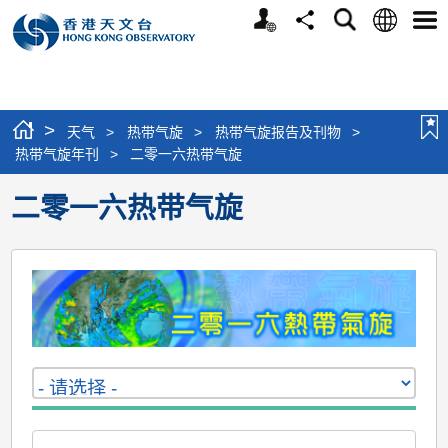
个
语
搜
分
选
人
言
寻
享
单
版
网
站
>
天气
>
热带气旋
>
热带气旋报告及刊物
>
热带气旋年刊
>
二零一六热带气旋
二零一六热带气旋