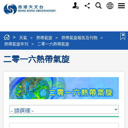
個
語
搜
分
選
人
言
尋
享
單
版
網
站
>
天氣
>
熱帶氣旋
>
熱帶氣旋報告及刊物
>
熱帶氣旋年刊
>
二零一六熱帶氣旋
二零一六熱帶氣旋