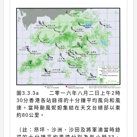
圖3.3.3a 二零一六年八月二日上午2時
30分香港各站錄得的十分鐘平均風向和風
速。當時颱風妮妲集結在天文台總部以東
約80公里。
〔註：昂坪、沙洲、沙田及將軍澳當時錄