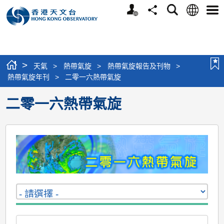
個
語
搜
分
選
人
言
尋
享
單
版
網
站
>
天氣
>
熱帶氣旋
>
熱帶氣旋報告及刊物
>
熱帶氣旋年刊
>
二零一六熱帶氣旋
二零一六熱帶氣旋