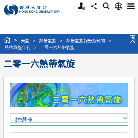
個
語
搜
分
選
人
言
尋
享
單
版
網
站
>
天氣
>
熱帶氣旋
>
熱帶氣旋報告及刊物
>
熱帶氣旋年刊
>
二零一六熱帶氣旋
二零一六熱帶氣旋