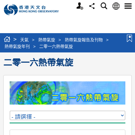
個
語
搜
分
選
人
言
尋
享
單
版
網
站
>
天氣
>
熱帶氣旋
>
熱帶氣旋報告及刊物
>
熱帶氣旋年刊
>
二零一六熱帶氣旋
二零一六熱帶氣旋