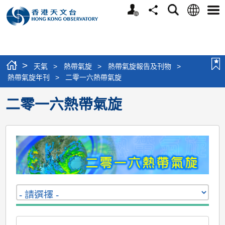
個
語
搜
分
選
人
言
尋
享
單
版
網
站
>
天氣
>
熱帶氣旋
>
熱帶氣旋報告及刊物
>
熱帶氣旋年刊
>
二零一六熱帶氣旋
二零一六熱帶氣旋