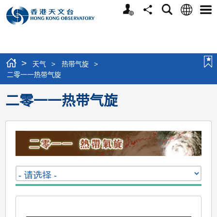
个
语
搜
分
选
人
言
寻
享
单
版
网
站
>
天气
>
热带气旋
>
二零一一热带气旋
二零一一热带气旋