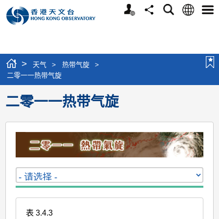
个
语
搜
分
选
人
言
寻
享
单
版
网
站
>
天气
>
热带气旋
>
二零一一热带气旋
二零一一热带气旋
表 3.4.3