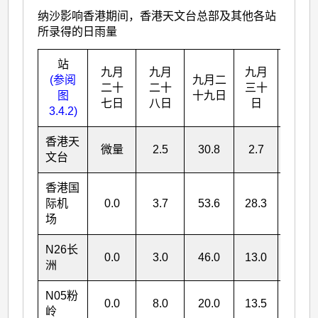
纳沙影响香港期间，香港天文台总部及其他各站
所录得的日雨量
站
总雨
九月
九月
九月
(参阅
九月二
量
二十
二十
三十
图
十九日
(毫
七日
八日
日
3.4.2)
米)
香港天
微量
2.5
30.8
2.7
36.0
文台
香港国
际机
0.0
3.7
53.6
28.3
85.6
场
N26
长
0.0
3.0
46.0
13.0
62.0
洲
N05
粉
0.0
8.0
20.0
13.5
41.5
岭