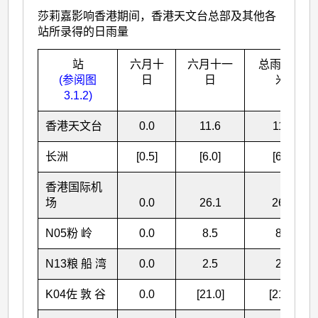
莎莉嘉影响香港期间，香港天文台总部及其他各
站所录得的日雨量
站
六月十
六月十一
总雨量(毫
(参阅图
日
日
米)
3.1.2)
香港天文台
0.0
11.6
11.6
长洲
[0.5]
[6.0]
[6.5]
香港国际机
场
0.0
26.1
26.1
N05
粉 岭
0.0
8.5
8.5
N13
粮 船 湾
0.0
2.5
2.5
K04
佐 敦 谷
0.0
[21.0]
[21.0]