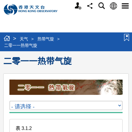
个
语
搜
分
选
人
言
寻
享
单
版
网
站
>
天气
>
热带气旋
>
二零一一热带气旋
二零一一热带气旋
表 3.1.2