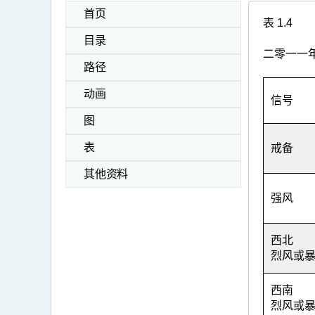
首页
表 1.4
目录
二零一一
路径
动画
信号
图
表
戒备
其他资料
强风
西北
烈风或
西南
烈风或