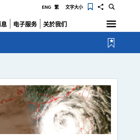
ENG
繁
文字大小
选
消息
电子服务
关於我们
单
展
展
开
开