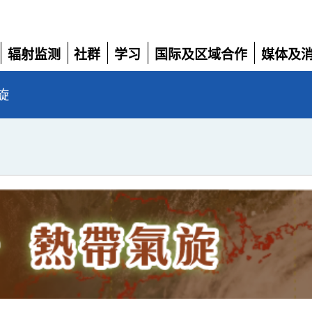
辐射监测
社群
学习
国际及区域合作
媒体及
展
展
展
展
展
开
开
开
开
开
旋