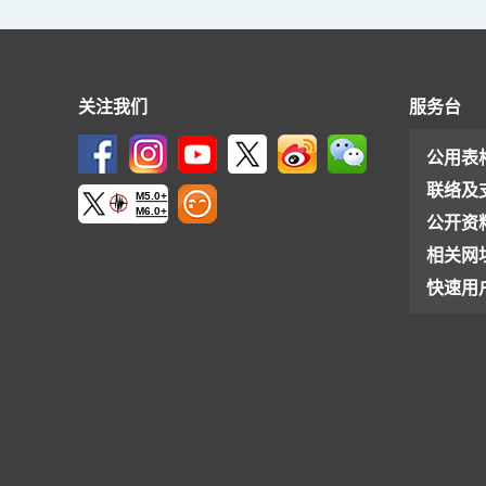
关注我们
服务台
公用表
联络及
M5.0+
M6.0+
公开资
相关网
快速用