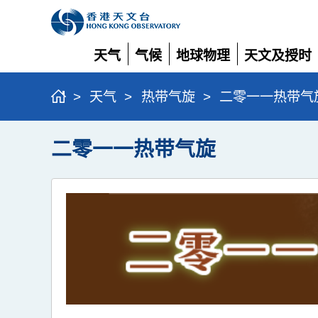
天气
气候
地球物理
天文及授时
展
展
展
展
开
开
开
开
>
天气
>
热带气旋
>
二零一一热带气
二零一一热带气旋