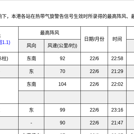
响下，本港各站在热带气旋警告信号生效时所录得的最高阵风、
最高阵风
站
日期/月份
时间
1.1)
风向
风速(公里/时)
)
赤柱)
东南
92
22/6
22:58
头
东
70
22/6
21:29
东南
104
22/6
22:02
滩
东
99
22/6
23:16
-
90
22/6
21:47