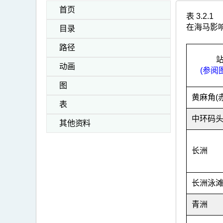
首页
表 3.2.1
在海马影
目录
路径
动画
(参阅图
图
黄麻角(
表
中环码
其他资料
长洲
长洲泳
青洲