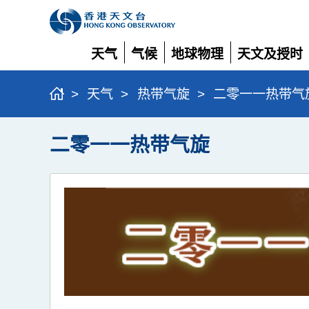
天气
气候
地球物理
天文及授时
展
展
展
展
开
开
开
开
>
天气
>
热带气旋
>
二零一一热带气
二零一一热带气旋