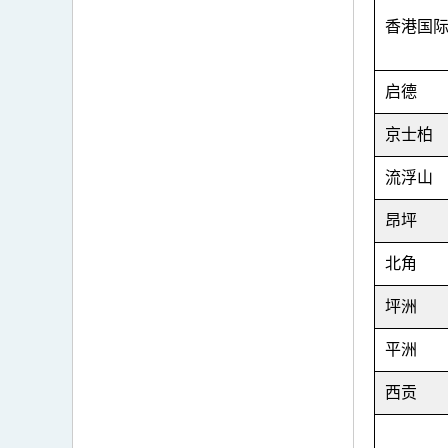
香港国
启德
京士柏
流浮山
昂坪
北角
坪洲
平洲
西贡