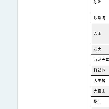
沙洲
沙螺湾
沙田
石岗
九龙天
打鼓岭
大美督
大帽山
塔门