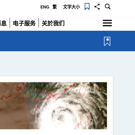
ENG
繁
文字大小
选
消息
电子服务
关於我们
单
展
展
开
开