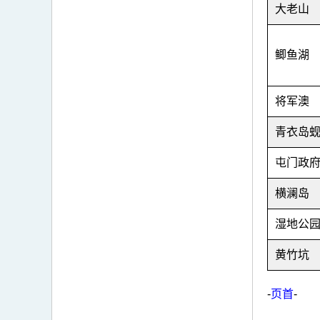
大老山
鲫鱼湖
将军澳
青衣岛
屯门政
横澜岛
湿地公
黄竹坑
-
页首
-