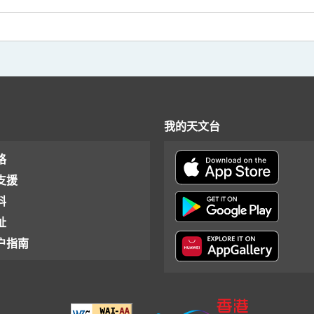
我的天文台
格
支援
料
址
户指南