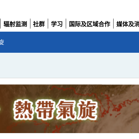
辐射监测
社群
学习
国际及区域合作
媒体及
展
展
展
展
展
开
开
开
开
开
旋