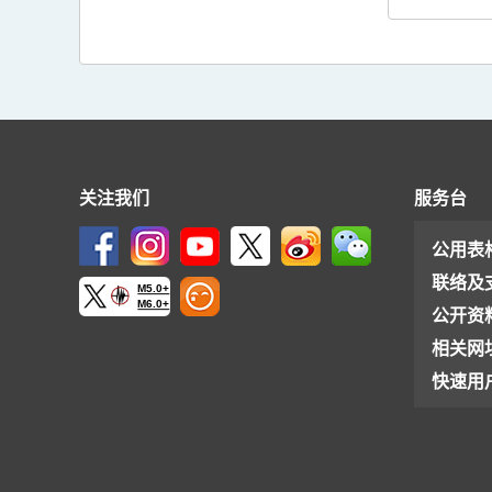
关注我们
服务台
公用表
联络及
M5.0+
M6.0+
公开资
相关网
快速用