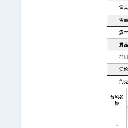
黛
雪
露
爱
荷
爱
约
台风名
称
-