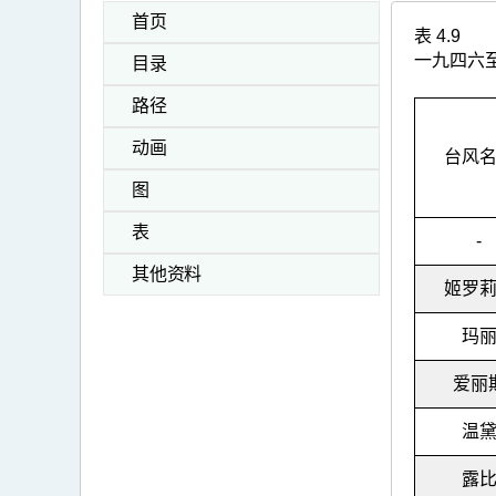
首页
表 4.9
一九四六
目录
路径
动画
台风
图
表
-
其他资料
姬罗
玛
爱丽
温
露