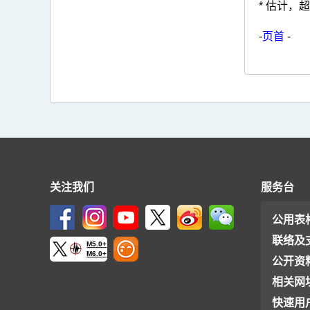
* 估计，
-
页首
-
关注我们
服务台
公用表
联络及
M5.0+
M6.0+
公开资
相关网
快速用