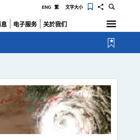
ENG
繁
文字大小
选
消息
电子服务
关於我们
单
展
展
开
开