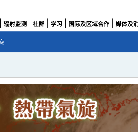
辐射监测
社群
学习
国际及区域合作
媒体及
展
展
展
展
展
开
开
开
开
开
旋