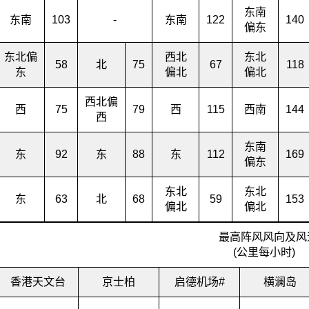
东南
东南
103
-
东南
122
140
偏东
东北偏
西北
东北
58
北
75
67
118
东
偏北
偏北
西北偏
西
75
79
西
115
西南
144
西
东南
东
92
东
88
东
112
169
偏东
东北
东北
东
63
北
68
59
153
偏北
偏北
最高阵风风向及风
(公里每小时)
香港天文台
京士柏
启德机场#
横澜岛