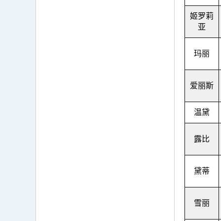
姬罗莉
亚
玛丽
爱丽斯
温黛
露比
黛蒂
雪丽