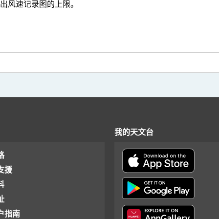
超出风速记录图的上限。
我的天文台
格
支援
料
址
户指南