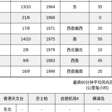
蒂
13/10
1964
东
35
丽
21/8
1968
0
丝
17/8
1971
西南偏西
20
茜
14/10
1975
南
50
贝
2/8
1979
西北偏北
10
伦
9/9
1983
西南
45
克
16/9
1999
西南偏南
20
最高60分钟平均风向
(公里每小时)
香港天文台
京士柏
启德机场#
横澜岛
东北
-
-
-
-