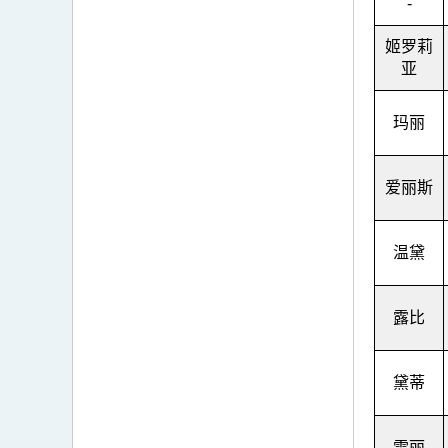
-
姬罗莉
亚
玛丽
爱丽斯
温黛
露比
黛蒂
雪丽