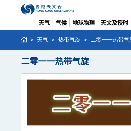
天气
气候
地球物理
天文及授时
展
展
展
展
开
开
开
开
>
天气
>
热带气旋
>
二零一一热带气
二零一一热带气旋