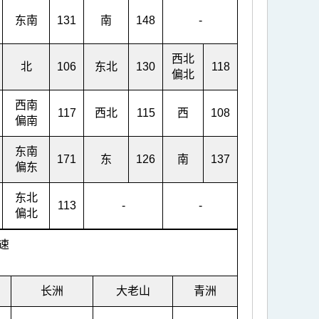
东南
131
南
148
-
西北
北
106
东北
130
118
偏北
西南
117
西北
115
西
108
偏南
东南
171
东
126
南
137
偏东
东北
113
-
-
偏北
速
长洲
大老山
青洲