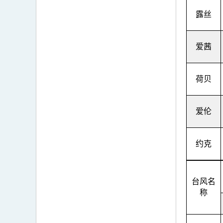
露丝
爱茜
荷贝
爱伦
约克
台风名
称