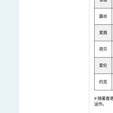
露丝
爱茜
荷贝
爱伦
约克
# 随著
运作。