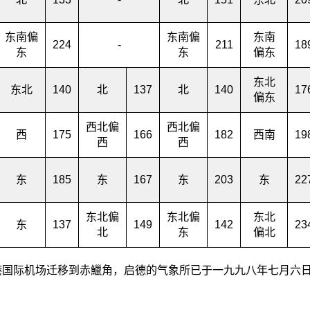
东南偏
东南偏
东南
224
-
211
18
东
东
偏东
东北
东北
140
北
137
北
140
17
偏东
西北偏
西北偏
西
175
166
182
西南
19
西
西
东
185
东
167
东
203
东
22
东北偏
东北偏
东北
东
137
149
142
23
北
东
偏北
香港国际机场迁移到赤鱲角，启德的气象所已于一九九八年七月六