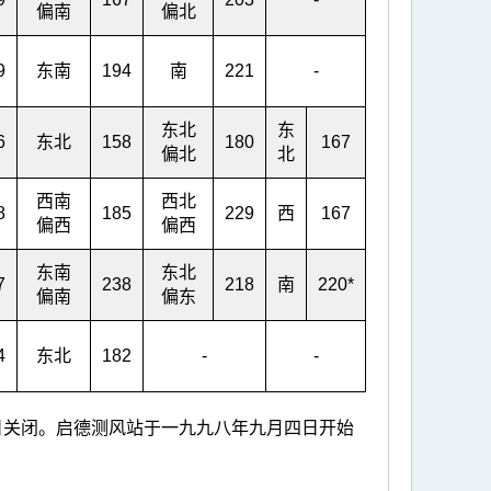
偏南
偏北
9
东南
194
南
221
-
东北
东
6
东北
158
180
167
偏北
北
西南
西北
8
185
229
西
167
偏西
偏西
东南
东北
7
238
218
南
220*
偏南
偏东
4
东北
182
-
-
日关闭。启德测风站于一九九八年九月四日开始