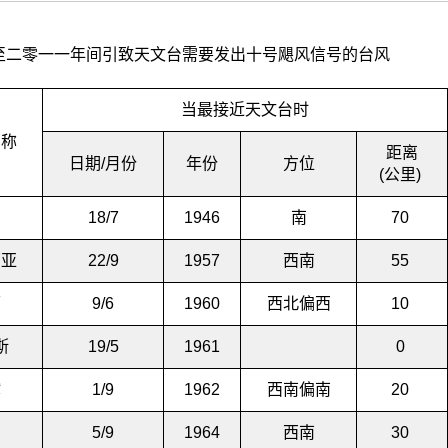
至二零一一年间引致天文台需要发出十号飓风信号的台风
当最接近天文台时
名称
距离
日期/月份
年份
方位
(公里)
18/7
1946
南
70
莉亚
22/9
1957
西南
55
丽
9/6
1960
西北偏西
10
斯
19/5
1961
0
黛
1/9
1962
西南偏南
20
比
5/9
1964
西南
30