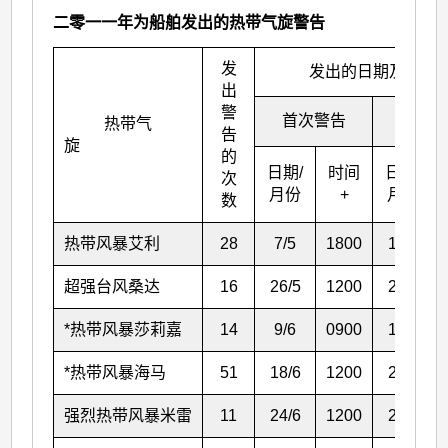
二零一一年为船舶发出的热带气旋警告
发
发出的日期及时间
出
警
首次警告
末次警
热带气
告
旋
的
日期/
时间
日期/
次
月份
+
月份
数
热带风暴艾利
28
7
/5
1800
11
/5
超强台风桑达
16
26
/5
1200
28
/5
*热带风暴莎莉嘉
14
9
/6
0900
11
/6
*热带风暴海马
51
18
/6
1200
24
/6
强烈热带风暴米雷
11
24
/6
1200
25
/6