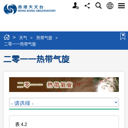
个
语
搜
分
选
人
言
寻
享
单
版
网
站
>
天气
>
热带气旋
>
二零一一热带气旋
二零一一热带气旋
表 4.2