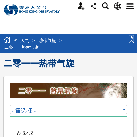
个
语
搜
分
选
人
言
寻
享
单
版
网
站
>
天气
>
热带气旋
>
二零一一热带气旋
二零一一热带气旋
表 3.4.2