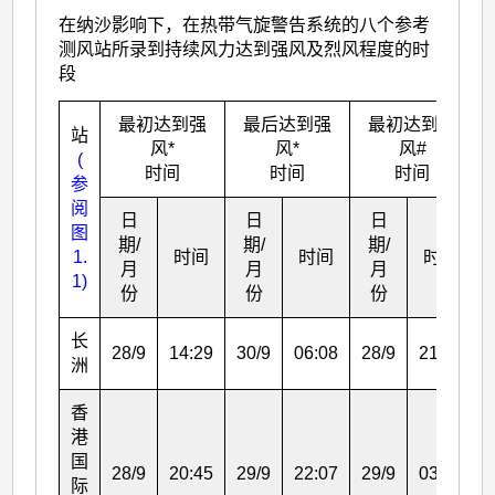
在纳沙影响下，在热带气旋警告系统的八个参考
测风站所录到持续风力达到强风及烈风程度的时
段
最初达到强
最后达到强
最初达到烈
站
风*
风*
风#
(
时间
时间
时间
参
阅
日
日
日
图
期/
期/
期/
1.
时间
时间
时间
月
月
月
1)
份
份
份
长
28/9
14:29
30/9
06:08
28/9
21:25
2
洲
香
港
国
28/9
20:45
29/9
22:07
29/9
03:05
2
际