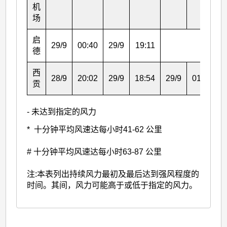
机
场
启
29/9
00:40
29/9
19:11
-
德
西
28/9
20:02
29/9
18:54
29/9
01:27
2
贡
- 未达到指定的风力
* 十分钟平均风速达每小时41-62 公里
# 十分钟平均风速达每小时63-87 公里
注:本表列出持续风力最初及最后达到强风程度的
时间。其间，风力可能高于或低于指定的风力。