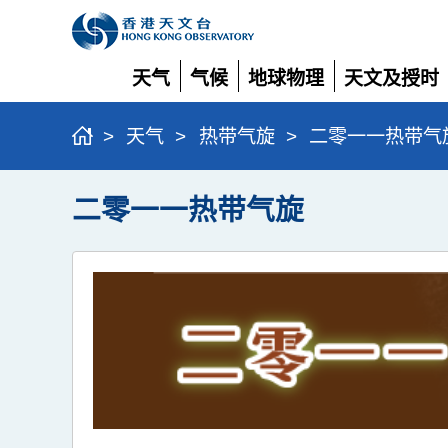
天气
气候
地球物理
天文及授时
展
展
展
展
开
开
开
开
>
天气
>
热带气旋
>
二零一一热带气
二零一一热带气旋