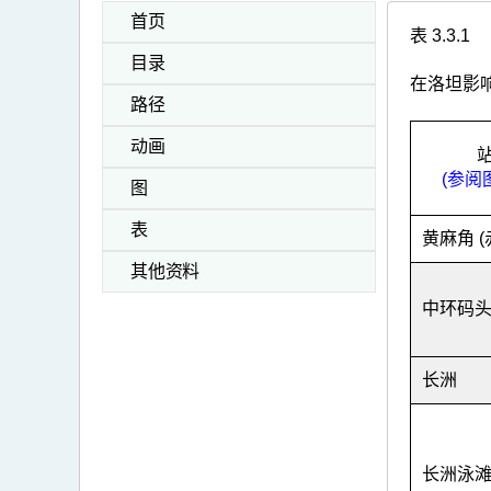
首页
表 3.3.1
目录
在洛坦影
路径
动画
(参阅图
图
表
黄麻角 (
其他资料
中环码
长洲
长洲泳