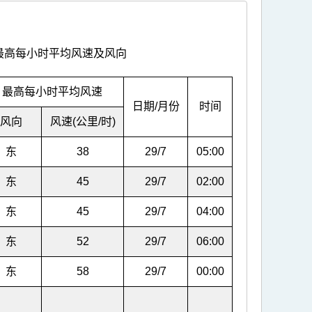
最高每小时平均风速及风向
最高每小时平均风速
日期/月份
时间
风向
风速(公里/时)
东
38
29/7
05:00
东
45
29/7
02:00
东
45
29/7
04:00
东
52
29/7
06:00
东
58
29/7
00:00