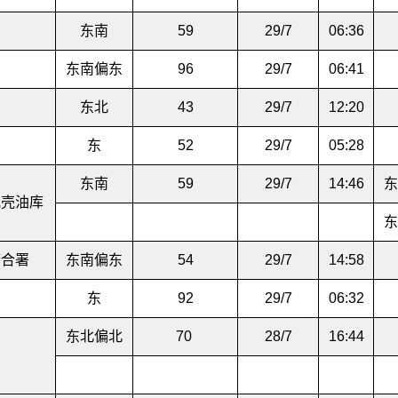
东南
59
29/7
06:36
东南偏东
96
29/7
06:41
东北
43
29/7
12:20
东
52
29/7
05:28
东南
59
29/7
14:46
东
蚬壳油库
东
府合署
东南偏东
54
29/7
14:58
东
92
29/7
06:32
东北偏北
70
28/7
16:44
园