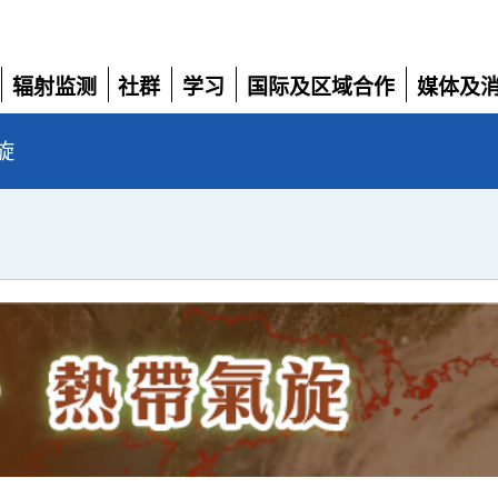
辐射监测
社群
学习
国际及区域合作
媒体及
展
展
展
展
展
开
开
开
开
开
旋