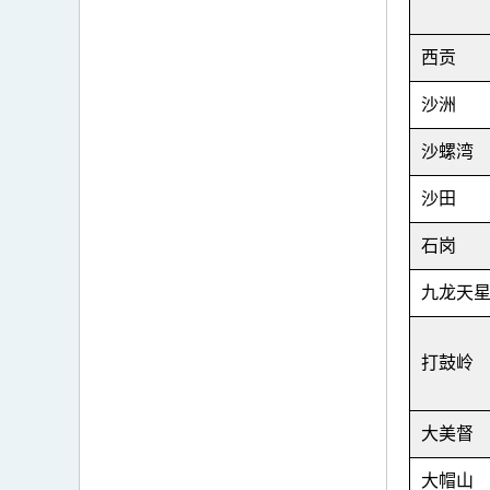
西贡
沙洲
沙螺湾
沙田
石岗
九龙天
打鼓岭
大美督
大帽山