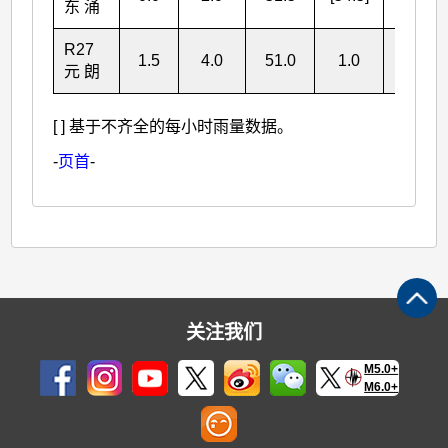
东 涌
R27
1.5
4.0
51.0
1.0
57.5
元 朗
[ ] 基于不齐全的每小时雨量数据。
-
页首
-
关注我们
M5.0+
M6.0+