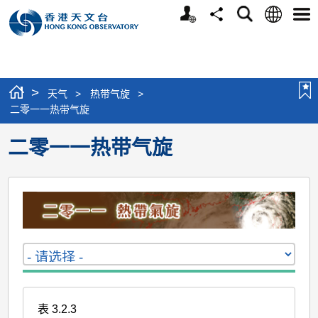
个
语
搜
分
选
人
言
寻
享
单
版
网
站
>
天气
>
热带气旋
>
二零一一热带气旋
二零一一热带气旋
表 3.2.3