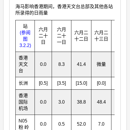
海马影响香港期间，香港天文台总部及其他各站
所录得的日雨量
站
六月
六月
(参阅
六月二
六月二
总雨量
二十
二十
图
十二日
十三日
(毫米)
日
一日
3.2.2)
香港
天文
0.0
8.3
41.4
微量
49.7
台
长洲
[0.5]
[3.5]
[15.0]
[0.0]
[19.0]
香港
国际
0.0
3.0
38.8
48.4
90.2
机场
N05
0.0
0.5
52.0
7.0
59.5
粉 岭