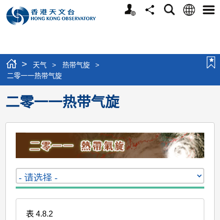
个
语
搜
分
选
人
言
寻
享
单
版
网
站
>
天气
>
热带气旋
>
二零一一热带气旋
二零一一热带气旋
表 4.8.2