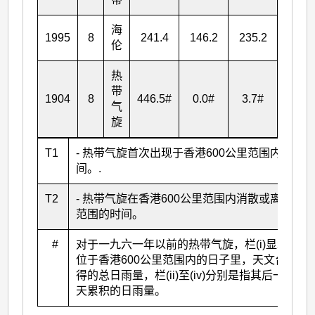
海
1995
8
241.4
146.2
235.2
239.
伦
热
带
1904
8
446.5
#
0.0
#
3.7
#
26.7
气
旋
T
1
- 热带气旋首次出现于香港600公里范围内的时
间。.
T
2
- 热带气旋在香港600公里范围内消散或离开该
范围的时间。
#
对于一九六一年以前的热带气旋，栏(i)显示当它
位于香港600公里范围内的日子里，天文台所录
得的总日雨量，栏(ii)至(iv)分别是指其后一至三
天累积的日雨量。