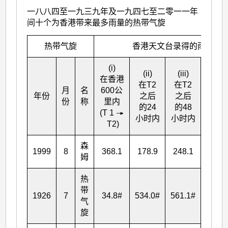
一八八四至一九三九年及一九四七至二零一一年
间十个为香港带来最多雨量的热带气旋
热带气旋
香港天文台录得的雨量(毫米
(i)
(ii)
(iii)
(iv)
在香港
在T
2
在T
2
在T
2
月
名
600公
年份
之后
之后
之后
份
称
里内
的24
的48
的72
(T
1
小时内
小时内
小时
T
2
)
森
1999
8
368.1
178.9
248.1
248.
姆
热
带
1926
7
34.8
#
534.0
#
561.1
#
562.2
气
旋