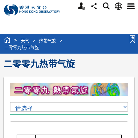
个
语
搜
分
选
人
言
寻
享
单
版
网
站
>
天气
>
热带气旋
>
二零零九热带气旋
二零零九热带气旋