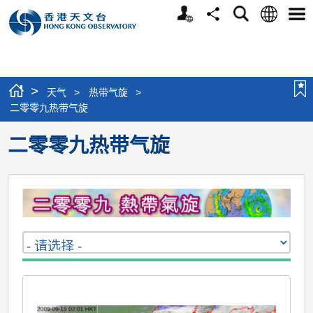
个
语
搜
分
选
人
言
寻
享
单
版
网
站
>
天气
>
热带气旋
>
二零零九热带气旋
二零零九热带气旋