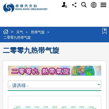
个
语
搜
分
选
人
言
寻
享
单
版
网
站
>
天气
>
热带气旋
>
二零零九热带气旋
二零零九热带气旋