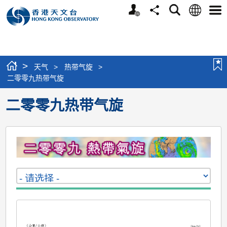
个
语
搜
分
选
人
言
寻
享
单
版
网
站
>
天气
>
热带气旋
>
二零零九热带气旋
二零零九热带气旋