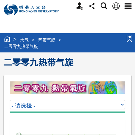
个
语
搜
分
选
人
言
寻
享
单
版
网
站
>
天气
>
热带气旋
>
二零零九热带气旋
二零零九热带气旋