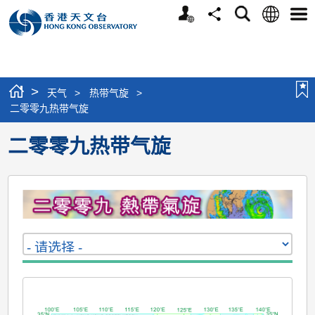
个
语
搜
分
选
人
言
寻
享
单
版
网
站
>
天气
>
热带气旋
>
二零零九热带气旋
二零零九热带气旋