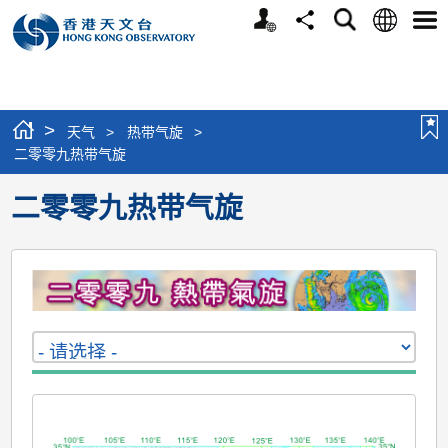
个
语
搜
分
选
人
言
寻
享
单
版
网
站
>
天气
>
热带气旋
>
二零零九热带气旋
二零零九热带气旋