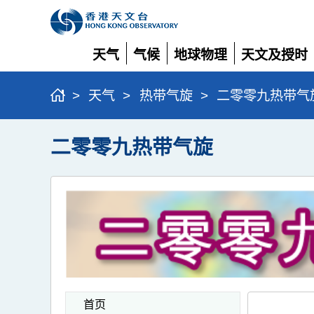
天气
气候
地球物理
天文及授时
展
展
展
展
开
开
开
开
>
天气
>
热带气旋
>
二零零九热带气
二零零九热带气旋
首页