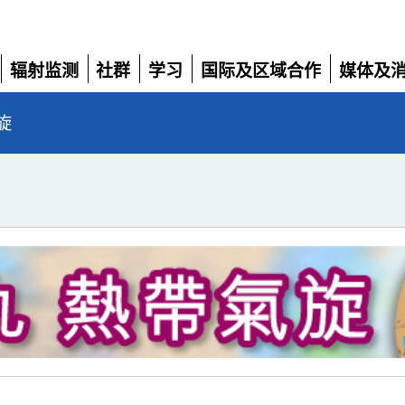
辐射监测
社群
学习
国际及区域合作
媒体及
展
展
展
展
展
开
开
开
开
开
旋