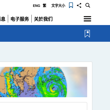
ENG
繁
文字大小
选
消息
电子服务
关於我们
单
展
展
开
开