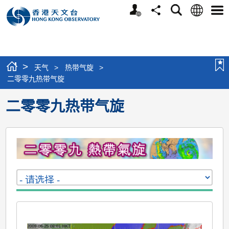
个
语
搜
分
选
人
言
寻
享
单
版
网
站
>
天气
>
热带气旋
>
二零零九热带气旋
二零零九热带气旋