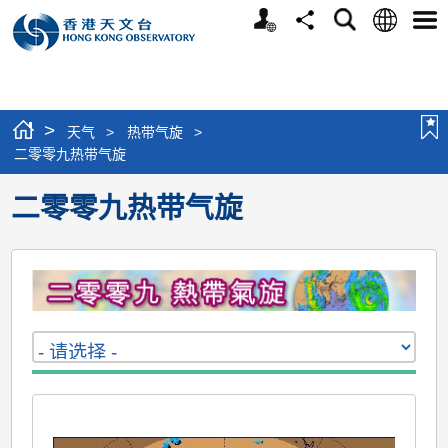
个
语
搜
分
选
人
言
寻
享
单
版
网
站
>
天气
>
热带气旋
>
二零零九热带气旋
二零零九热带气旋