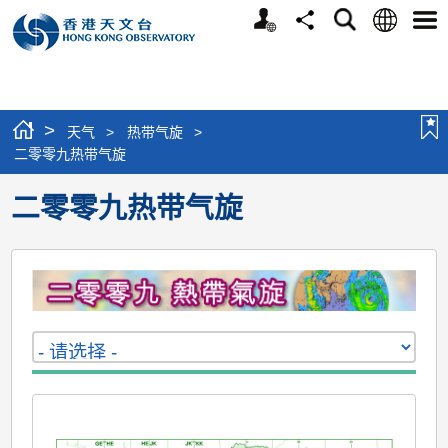
个
语
搜
分
选
人
言
寻
享
单
版
网
站
>
天气
>
热带气旋
>
二零零九热带气旋
二零零九热带气旋