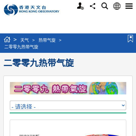
个
语
搜
分
选
人
言
寻
享
单
版
网
站
>
天气
>
热带气旋
>
二零零九热带气旋
二零零九热带气旋