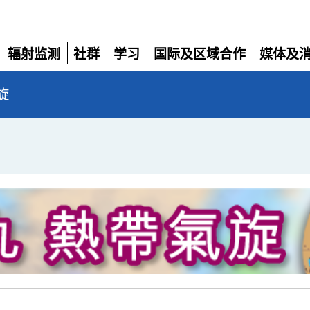
辐射监测
社群
学习
国际及区域合作
媒体及
展
展
展
展
展
开
开
开
开
开
旋