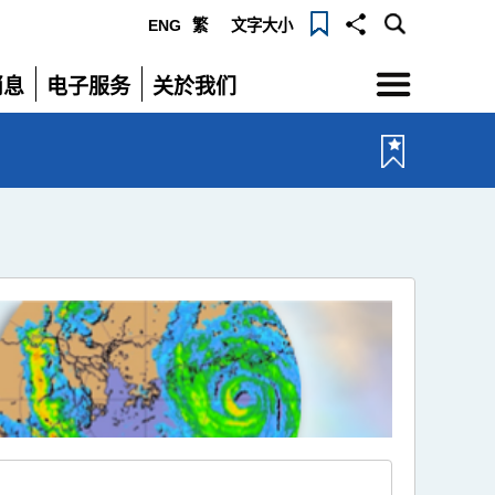
ENG
繁
文字大小
选
消息
电子服务
关於我们
单
展
展
开
开