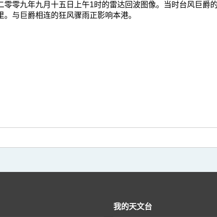
二零零九年九月十五日上午1时的雷达回波图像。当时台风巨爵的
里。与巨爵相连的狂风骤雨正影响本港。
我的天文台