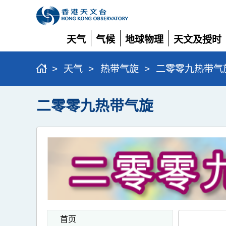
天气
气候
地球物理
天文及授时
展
展
展
展
开
开
开
开
>
天气
>
热带气旋
>
二零零九热带气
二零零九热带气旋
首页