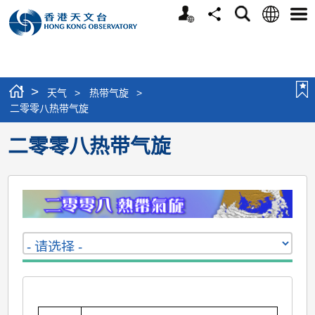
个
语
搜
分
选
人
言
寻
享
单
版
网
站
>
天气
>
热带气旋
>
二零零八热带气旋
二零零八热带气旋