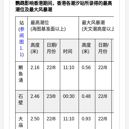
鹦鹉影响香港期间，香港各潮汐站所录得的最高
潮位及最大风暴潮
最高潮位
最大风暴潮
站
(海图基准面以上)
(天文潮高度以上)
(
参
阅
图
高度
日期/
高度
日期/
时间
1.
(米)
月份
时间
(米)
月份
1
)
鰂
2.16
22/8
11:10
0.56
22/8
11:10
鱼
涌
石
2.46
23/8
00:30
0.48
22/8
12:44
壁
大
2.50
22/8
11:10
0.93
22/8
11:10
庙