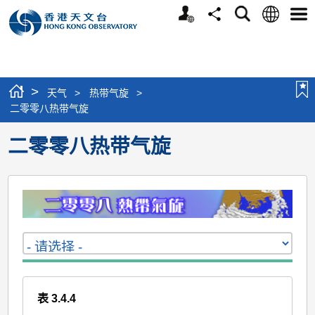
个
语
搜
分
选
人
言
寻
享
单
版
网
站
>
天气
>
热带气旋
>
二零零八热带气旋
二零零八热带气旋
表 3.4.4