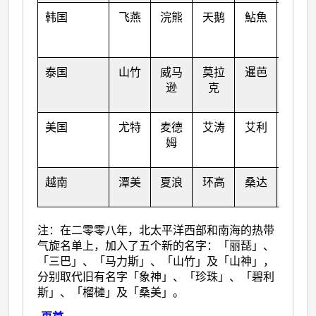
韩国
飞燕
浣熊
天鹅
鮎魚
杜苏
芮
泰国
山竹
威马
莫拉
暹芭
卡努
逊
克
美国
尤特
麦德
艾涛
艾利
韦森
姆
特
越南
潭美
夏浪
环高
桑达
苏拉
注：在二零零八年，北太平洋西部和南海的热带
气旋名单上，加入了五个新的名字：「丽琵」、
「三巴」、「马力斯」、「山竹」及「山神」，
分别取代旧有名字「象神」、「珍珠」、「碧利
斯」、「榴槤」及「桑美」。