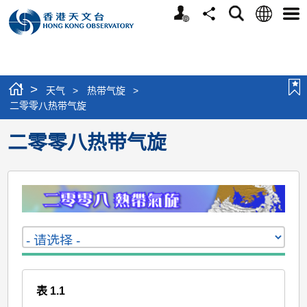
个
语
搜
分
选
人
言
寻
享
单
版
网
站
>
天气
>
热带气旋
>
二零零八热带气旋
二零零八热带气旋
表 1.1