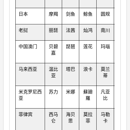
日本
摩羯
剑鱼
鲸鱼
圆规
天鹰
老挝
丽琵
法茜
灿鸿
南川
帕卡
中国澳门
贝碧
琵琶
莲花
玛瑙
珊瑚
嘉
马来西亚
温比
塔巴
浪卡
莫兰
玛娃
亚
蒂
米克罗尼西
苏力
米娜
蘇廸
凡亚
古超
亚
羅
比
菲律宾
西马
海贝
莫拉
马勒
泰利
仑
思
菲
卡