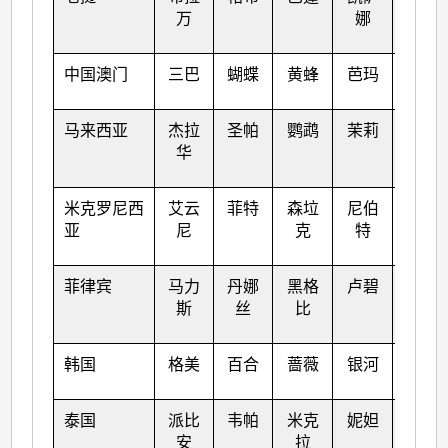
万
娜
中国澳门
三巴
蝴蝶
黄蜂
芭玛
梅花
马来西亚
杰拉
圣帕
鹦鹉
茉莉
苗柏
华
米克罗尼西
艾云
菲特
森垃
尼伯
南玛
亚
尼
克
特
都
菲律宾
马力
丹娜
黑格
卢碧
塔拉
斯
丝
比
斯
韩国
格美
百合
蔷薇
银河
奥鹿
泰国
派比
韦帕
米克
妮妲
玫瑰
安
拉