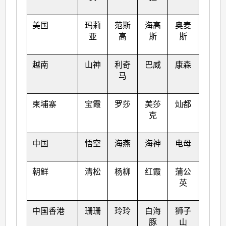
美国
玛莉
范斯
海高
奥麦
洛克
亚
高
斯
斯
越南
山神
利奇
巴威
康森
桑卡
马
柬埔寨
宝霞
罗莎
美莎
灿都
纳沙
克
中国
悟空
海燕
海神
电母
海棠
朝鲜
清松
杨柳
红霞
蒲公
尼格
英
中国香港
珊珊
玲玲
白海
狮子
榕树
豚
山