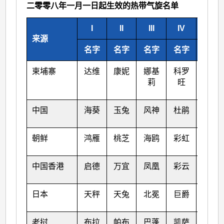
二零零八年一月一日起生效的热带气旋名单
I
II
III
IV
V
来源
名字
名字
名字
名字
名字
柬埔寨
达维
康妮
娜基
科罗
莎莉
莉
旺
嘉
中国
海葵
玉兔
风神
杜鹃
海马
朝鲜
鸿雁
桃芝
海鸥
彩虹
米雷
中国香港
启德
万宜
凤凰
彩云
马鞍
日本
天秤
天兔
北冕
巨爵
蝎虎
老挝
布拉
帕布
巴蓬
凯萨
洛坦