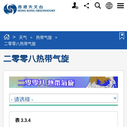
个
语
搜
分
选
人
言
寻
享
单
版
网
站
>
天气
>
热带气旋
>
二零零八热带气旋
二零零八热带气旋
表 3.3.4