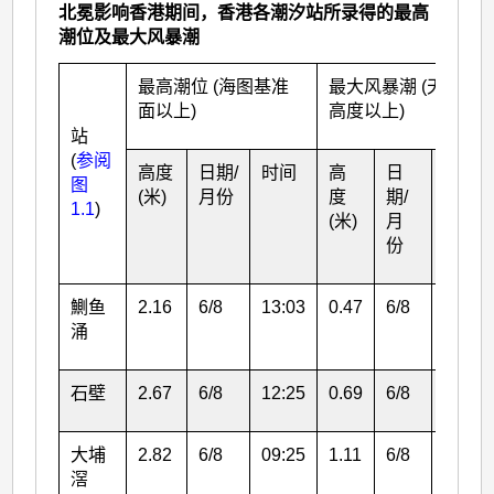
北冕影响香港期间，香港各潮汐站所录得的最高
潮位及最大风暴潮
最高潮位 (海图基准
最大风暴潮 (天文潮
面以上)
高度以上)
站
(
参阅
高度
日期/
时间
高
日
时间
图
(米)
月份
度
期/
1.1
)
(米)
月
份
鰂鱼
2.16
6/8
13:03
0.47
6/8
08:12
涌
石壁
2.67
6/8
12:25
0.69
6/8
12:22
大埔
2.82
6/8
09:25
1.11
6/8
09:14
滘