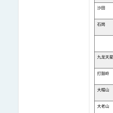
沙田
石岗
九龙天
打鼓岭
大帽山
大老山