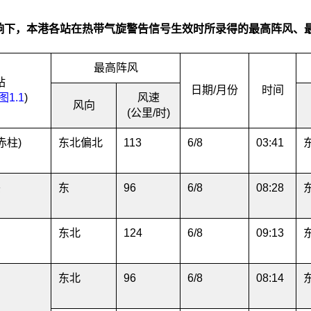
响下，本港各站在热带气旋警告信号生效时所录得的最高阵风、
最高阵风
站
日期/月份
时间
1.1
)
风速
风向
(公里/时)
赤柱)
东北偏北
113
6/8
03:41
头
东
96
6/8
08:28
东北
124
6/8
09:13
东北
96
6/8
08:14