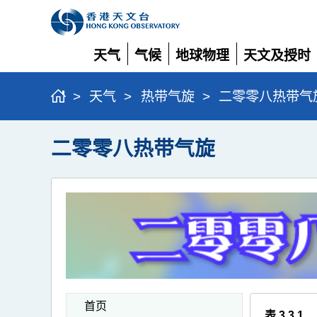
天气
气候
地球物理
天文及授时
展
展
展
展
开
开
开
开
>
天气
>
热带气旋
>
二零零八热带气
二零零八热带气旋
首页
表 3.3.1