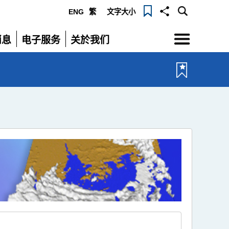
ENG
繁
文字大小
选
消息
电子服务
关於我们
单
展
展
开
开