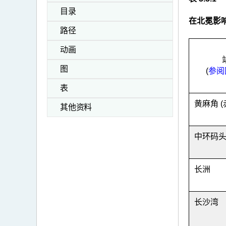
目录
在北冕影
路径
动画
图
(
参阅图
表
黄麻角 (
其他资料
中环码
长洲
长沙湾