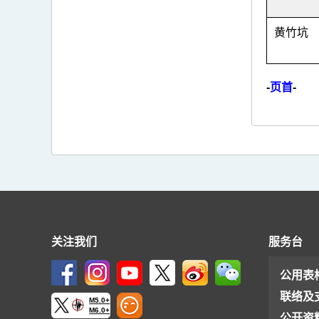
黄竹坑
-
页首
-
关注我们
服务台
公用表
联络及
M5.0+
M6.0+
公开资