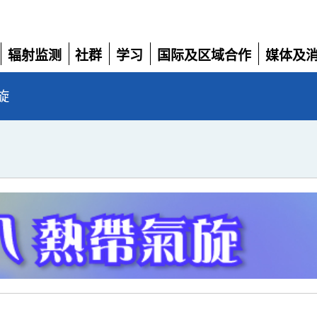
辐射监测
社群
学习
国际及区域合作
媒体及
展
展
展
展
展
开
开
开
开
开
旋