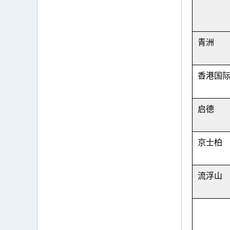
青洲
香港国
启德
京士柏
流浮山