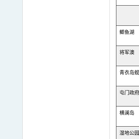
鲫鱼湖
将军澳
青衣岛
屯门政
横澜岛
湿地公