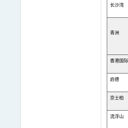
长沙湾
青洲
香港国
启德
京士柏
流浮山