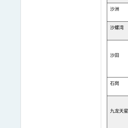
沙洲
沙螺湾
沙田
石岗
九龙天