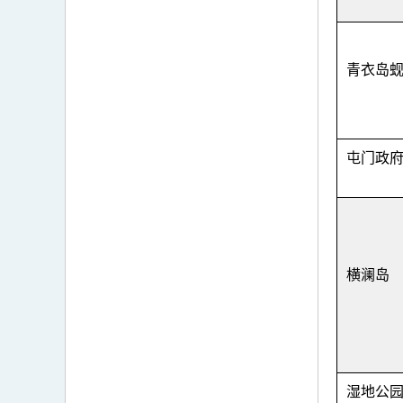
青衣岛
屯门政
横澜岛
湿地公