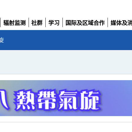
辐射监测
社群
学习
国际及区域合作
媒体及
展
展
展
展
展
开
开
开
开
开
旋