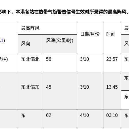
影响下，本港各站在热带气旋警告信号生效时所录得的最高阵风
最高阵风
最
日期/月份
时间
.1
)
风速(公里/时)
风向
风
赤柱)
东北偏北
56
3/10
23:57
东
东
头
东北偏东
45
3/10
13:45
东
东
62
4/10
03:10
东