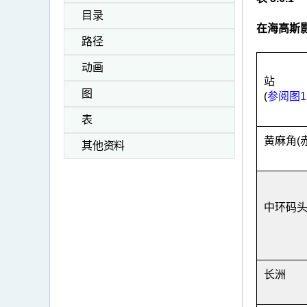
目录
在海高斯
路径
动画
站
图
(
参阅图1
表
黄麻角(
其他资料
中环码
长洲