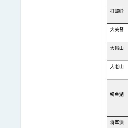
打鼓岭
大美督
大帽山
大老山
鲫鱼湖
将军澳