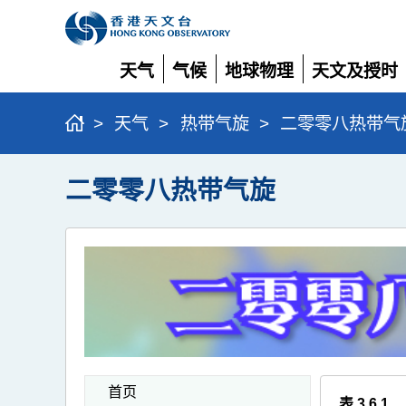
天气
气候
地球物理
天文及授时
展
展
展
展
开
开
开
开
>
天气
>
热带气旋
>
二零零八热带气
二零零八热带气旋
首页
表 3.6.1