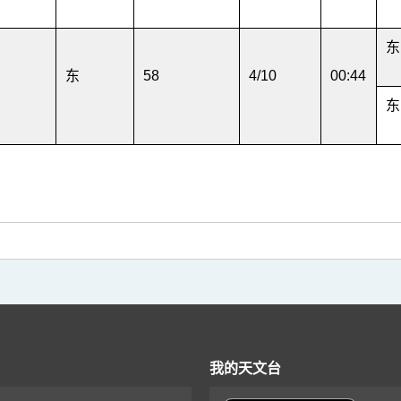
东
东
58
4/10
00:44
东
我的天文台