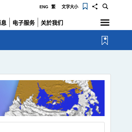
ENG
繁
文字大小
选
消息
电子服务
关於我们
单
展
展
开
开