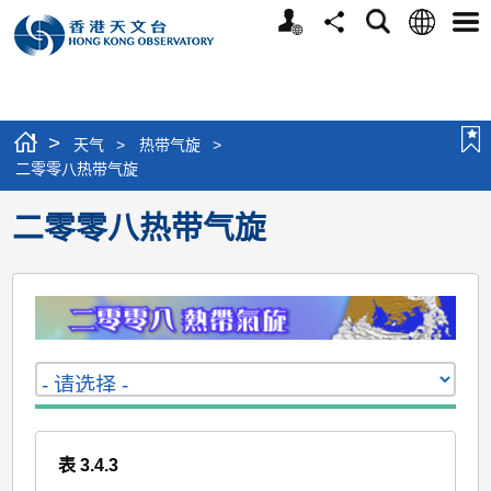
个
语
搜
分
选
人
言
寻
享
单
版
网
站
>
天气
>
热带气旋
>
二零零八热带气旋
二零零八热带气旋
表 3.4.3