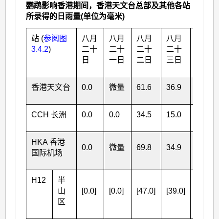
鹦鹉影响香港期间，香港天文台总部及其他各站
所录得的日雨量(单位为毫米)
站 (
参阅图
八月
八月
八月
八月
3.4.2
)
二十
二十
二十
二十
总雨
日
一日
二日
三日
量
香港天文台
0.0
微量
61.6
36.9
98.5
CCH 长洲
0.0
0.0
34.5
15.0
49.5
HKA 香港
0.0
微量
69.8
34.9
104.7
国际机场
H12
半
山
[0.0]
[0.0]
[47.0]
[39.0]
区
[86.0]