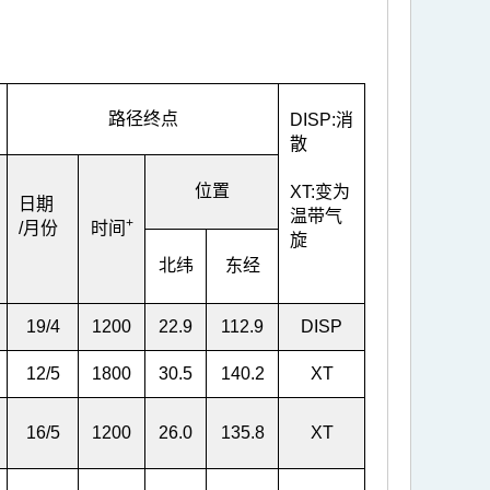
路径终点
DISP:消
散
位置
XT:变为
日期
温带气
+
/月份
时间
旋
北纬
东经
19/4
1200
22.9
112.9
DISP
12/5
1800
30.5
140.2
XT
16/5
1200
26.0
135.8
XT