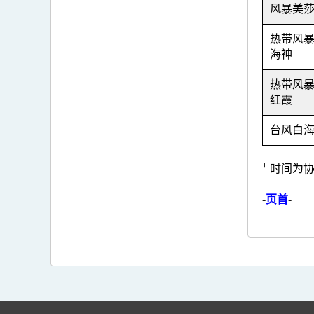
风暴美
热带风
海神
热带风
红霞
台风白
+
时间为协
-
页首
-