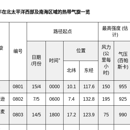
年在北太平洋西部及南海区域的热带气旋一览
最高强度 (估
路径起点
计)
风力
旋
位置
编号
(公
气压
日期
+
里每
时间
(百帕
/月份
小
斯卡)
北纬
东经
时)
熊
0801
15/4
0000
10.1
117.6
150
955
马逊
0802
7/5
0600
7.4
132.8
195
925
暴麦
0803
14/5
1800
17.2
123.9
75
990