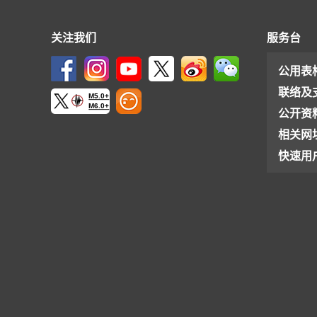
关注我们
服务台
公用表
联络及
M5.0+
M6.0+
公开资
相关网
快速用