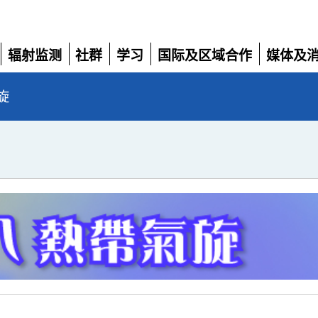
辐射监测
社群
学习
国际及区域合作
媒体及
展
展
展
展
展
开
开
开
开
开
旋