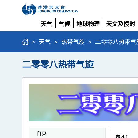
天气
气候
地球物理
天文及授时
展
展
展
展
开
开
开
开
>
天气
>
热带气旋
>
二零零八热带气
二零零八热带气旋
首页
表 4.1