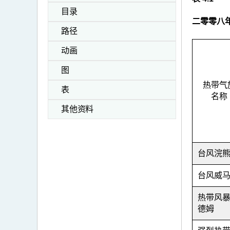
目录
二零零八
路径
动画
图
热带气
表
名称
其他资料
台风浣
台风威
热带风
德姆