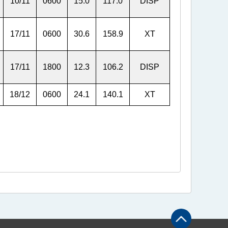
10/11
0600
15.0
117.0
DISP
17/11
0600
30.6
158.9
XT
17/11
1800
12.3
106.2
DISP
18/12
0600
24.1
140.1
XT