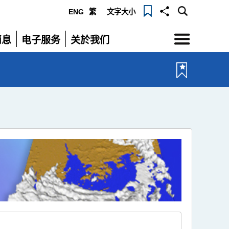
ENG
繁
文字大小
选
消息
电子服务
关於我们
单
展
展
开
开