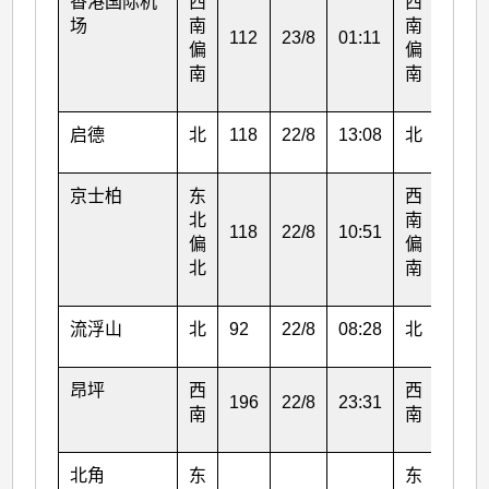
香港国际机
西
西
场
南
南
112
23/8
01:11
76
偏
偏
南
南
启德
北
118
22/8
13:08
北
47
京士柏
东
西
北
南
118
22/8
10:51
49
偏
偏
北
南
流浮山
北
92
22/8
08:28
北
49
昂坪
西
西
196
22/8
23:31
128
南
南
北角
东
东