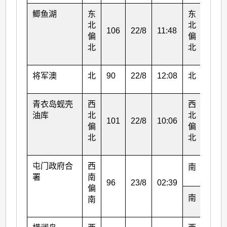
鲫鱼湖
东
东
北
北
106
22/8
11:48
45
偏
偏
北
北
将军澳
北
90
22/8
12:08
北
31
青衣岛蚬壳
西
西
油库
北
北
101
22/8
10:06
56
偏
偏
北
北
屯门政府合
西
南
36
署
南
96
23/8
02:39
偏
南
36
南