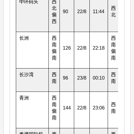
中环码头
西
北
西
90
22/8
11:44
43
偏
北
西
长洲
西
西
南
南
126
22/8
22:18
88
偏
偏
南
南
长沙湾
西
西
96
23/8
00:10
54
南
南
青洲
西
南
西
144
22/8
23:06
110
偏
南
南