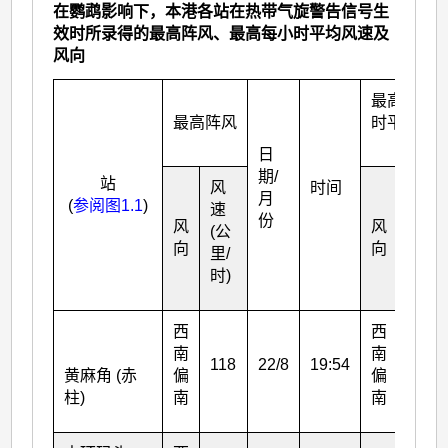
在鹦鹉影响下，本港各站在热带气旋警告信号生
效时所录得的最高阵风、最高每小时平均风速及
风向
最高每小
最高阵风
时平均风
速
日
期/
站
风
时间
风
月
(
参阅图1.1
)
速
速
份
风
风
(公
(公
向
向
里/
里/
时)
时)
西
西
南
南
118
22/8
19:54
75
黄麻角 (赤
偏
偏
柱)
南
南