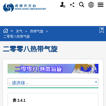
个
语
搜
分
选
人
言
寻
享
单
版
网
站
>
天气
>
热带气旋
>
二零零八热带气旋
二零零八热带气旋
表 3.4.1