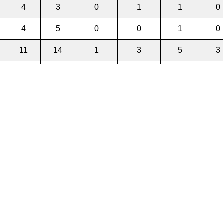
4
3
0
1
1
0
4
5
0
0
1
0
11
14
1
3
5
3
7
6
0
0
1
1
6
5
0
0
2
2
8
6
0
0
2
1
7
7
0
1
1
0
4
2
0
0
0
0
6
8
2
1
2
0
9
10
1
3
2
2