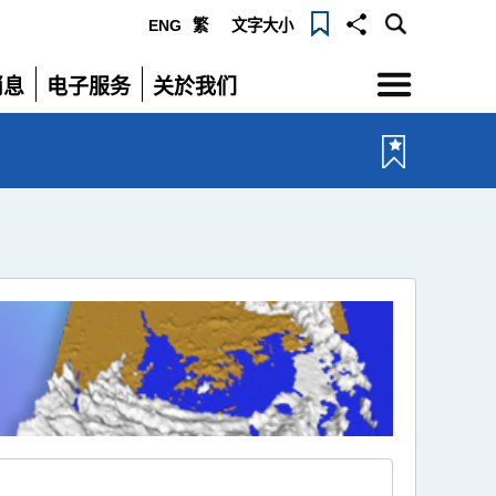
ENG
繁
文字大小
选
消息
电子服务
关於我们
单
展
展
开
开