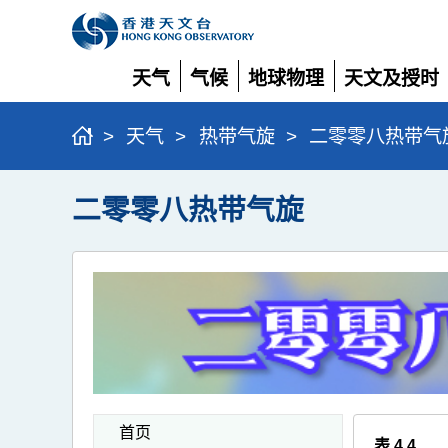
天气
气候
地球物理
天文及授时
展
展
展
展
开
开
开
开
>
天气
>
热带气旋
>
二零零八热带气
二零零八热带气旋
首页
表 4.4