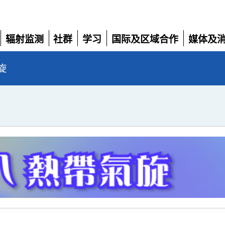
辐射监测
社群
学习
国际及区域合作
媒体及
展
展
展
展
展
开
开
开
开
开
旋